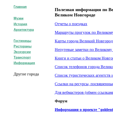
Главная
Полезная информация по Ве
Великом Новгороде
Музеи
Отчеты о поездках
История
Архитектура
Маршруты прогулок по Великом
Гостиницы
Карты города Великий Новгород
Рестораны
Непутевые заметки по Великому Н
Экскурсии
Транспорт
Книги и статьи о Великом Новго
Информация
Список телефонов города Велик
Другие города
Список туристических агентств 
Ссылки на ресурсы, посвященны
Для вебмастеров (обмен ссылкам
Форум
Информация о проекте
"golden