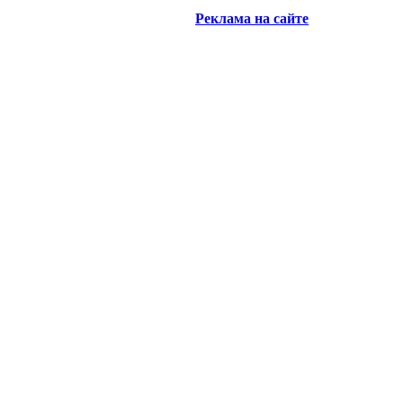
Реклама на сайте
История
|
Архитектура
|
Музеи
|
Гостин