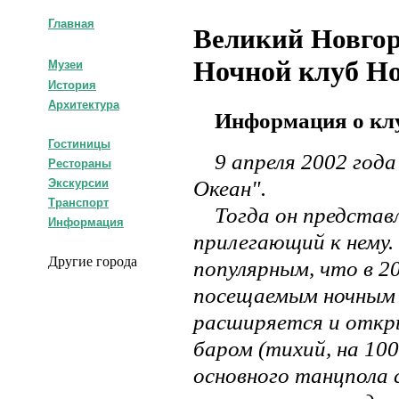
Главная
Великий Новгор
Ночной клуб Но
Музеи
История
Архитектура
Информация о кл
Гостиницы
9 апреля 2002 года
Рестораны
Океан".
Экскурсии
Транспорт
Тогда он представля
Информация
прилегающий к нему.
Другие города
популярным, что в 2
посещаемым ночным з
расширяется и откр
баром (тихий, на 10
основного танцпола 