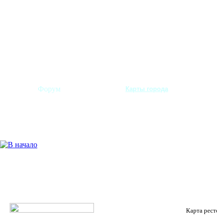
Форум
Карты города
Карта рест