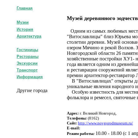
Главная
Музей деревянного зодчест
Музеи
История
Одним из самых любимых мест 
"Витославлицы" близ Юрьева мон
Архитектура
столетии деревни. Музей основан
озером Мячино и рекой Волхов. З
Гостиницы
Новгородской области 26 памятни
Рестораны
хозяйственные постройки ХУ1- н
Экскурсии
года является одним из древней
и реставрации сооружений являе
Транспорт
премии архитектор-реставратор Л
Информация
В "Витославлицах" открыты для
уникальные явления народного и
Другие города
Особую известность для местны
фольклора и ремесел, святочные 
Адрес
:
г. Великий Новгород,
Телефоны
:
(8162)
Сайт
:
http://www.novgorodmuseum.ru/
E-mail:
10.00 - 18.00 (с 1 ап
Режим работы
: