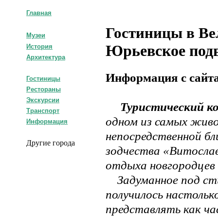
Главная
Гостиницы в Ве
Музеи
Юрьевское под
История
Архитектура
Информация с сайта
Гостиницы
Рестораны
Экскурсии
Туристический ко
Транспорт
одном из самых живо
Информация
непосредственной бл
Другие города
зодчества «Витосла
отдыха новгородцев 
Задуманное под сти
получилось настольк
представлять как час