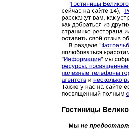
"
Гостиницы Великого
сейчас на сайте 14), "
Р
расскажут вам, как уст
как добраться из други
страничке ресторана и
оставить свой отзыв о
В разделе "
Фотоаль
полюбоваться красотам
"
Информация
" мы соб
ресурсы, посвященные
полезные телефоны го
агентств
и
несколько р
Также у нас на сайте 
посвященный полным
Гостиницы Велико
Мы
не предоставл