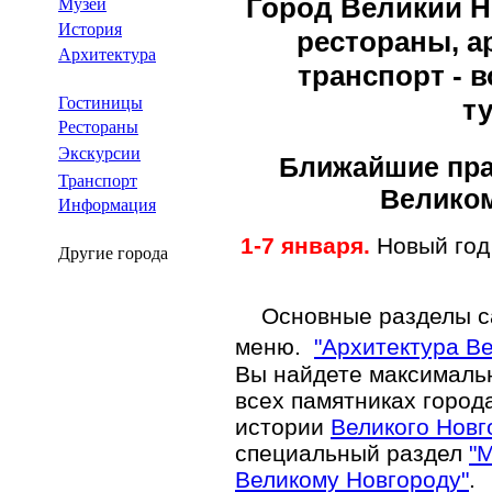
Город Великий Н
Музеи
История
рестораны, ар
Архитектура
транспорт - в
Гостиницы
ту
Рестораны
Экскурсии
Ближайшие пра
Транспорт
Великом
Информация
1-7 января.
Новый год
Другие города
Основные разделы сай
меню.
"Архитектура В
Вы найдете максималь
всех памятниках города
истории
Великого Новг
специальный раздел
"
Великому Новгороду"
.